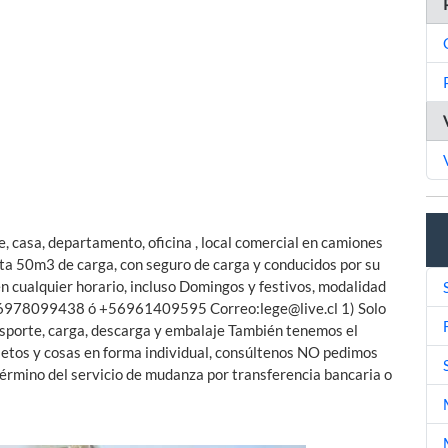
e, casa, departamento, oficina , local comercial en camiones
 50m3 de carga, con seguro de carga y conducidos por su
 en cualquier horario, incluso Domingos y festivos, modalidad
 +56978099438 ó +56961409595 Correo:
lege@live.cl
1) Solo
nsporte, carga, descarga y embalaje También tenemos el
jetos y cosas en forma individual, consúltenos NO pedimos
 término del servicio de mudanza por transferencia bancaria o