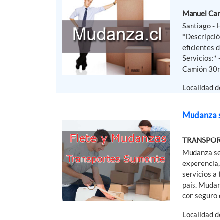
Manuel Car
Santiago -
*Descripció
eficientes
Servicios:*
Camión 30m
Localidad 
Mudanza s
TRANSPO
Mudanza se
experencia,
servicios a
pais. Muda
con seguro d
Localidad 