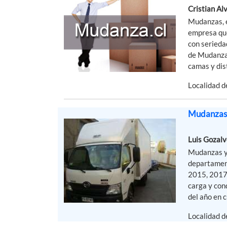
Cristian Al
Mudanzas, 
empresa que
con serieda
de Mudanza 
camas y dist
Localidad 
Mudanzas 
Luis Gozalv
Mudanzas y 
departament
2015, 2017
carga y con
del año en c
Localidad 