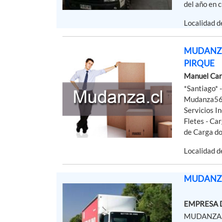
del año en c
Localidad 
MUDANZA5
PIRQUE
Manuel Car
*Santiago*
Mudanza56 -
Servicios I
Fletes - Ca
de Carga don
Localidad 
MUDANZA
EMPRESA 
MUDANZAS