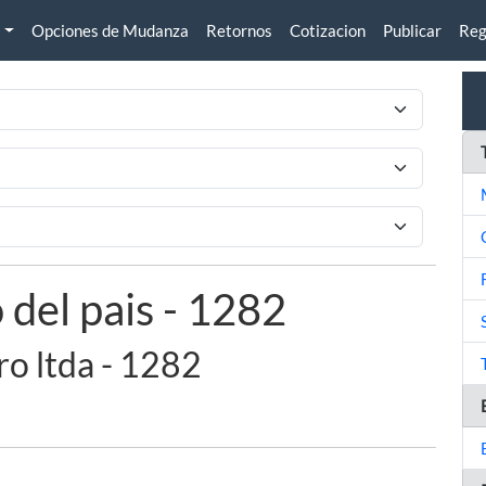
Opciones de Mudanza
Retornos
Cotizacion
Publicar
Reg
 del pais - 1282
ro ltda - 1282