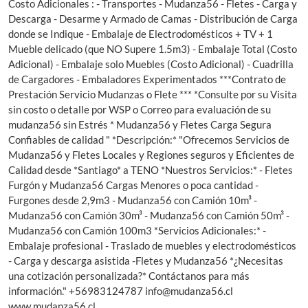
Costo Adicionales : - Transportes - Mudanza56 - Fletes - Carga y
Descarga - Desarme y Armado de Camas - Distribución de Carga
donde se Indique - Embalaje de Electrodomésticos + TV + 1
Mueble delicado (que NO Supere 1.5m3) - Embalaje Total (Costo
Adicional) - Embalaje solo Muebles (Costo Adicional) - Cuadrilla
de Cargadores - Embaladores Experimentados ***Contrato de
Prestación Servicio Mudanzas o Flete *** *Consulte por su Visita
sin costo o detalle por WSP o Correo para evaluación de su
mudanza56 sin Estrés * Mudanza56 y Fletes Carga Segura
Confiables de calidad " *Descripción:* "Ofrecemos Servicios de
Mudanza56 y Fletes Locales y Regiones seguros y Eficientes de
Calidad desde *Santiago* a TENO *Nuestros Servicios:* - Fletes
Furgón y Mudanza56 Cargas Menores o poca cantidad -
Furgones desde 2,9m3 - Mudanza56 con Camión 10m³ -
Mudanza56 con Camión 30m³ - Mudanza56 con Camión 50m³ -
Mudanza56 con Camión 100m3 *Servicios Adicionales:* -
Embalaje profesional - Traslado de muebles y electrodomésticos
- Carga y descarga asistida -Fletes y Mudanza56 *¿Necesitas
una cotización personalizada?* Contáctanos para más
información." +56983124787
info@mudanza56.cl
www.mudanza56.cl