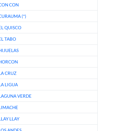
CON CON
CURAUMA (*)
EL QUISCO
EL TABO
HIJUELAS
HORCON
LA CRUZ
LA LIGUA
LAGUNA VERDE
LIMACHE
LLAY LLAY
LOS ANDES