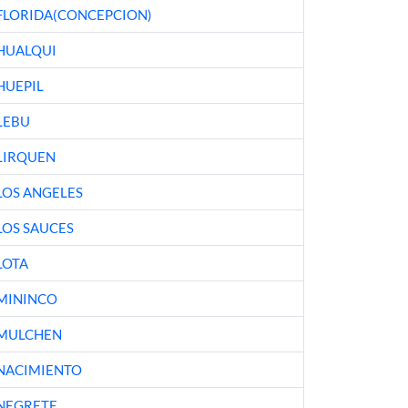
FLORIDA(CONCEPCION)
HUALQUI
HUEPIL
LEBU
LIRQUEN
LOS ANGELES
LOS SAUCES
LOTA
MININCO
MULCHEN
NACIMIENTO
NEGRETE