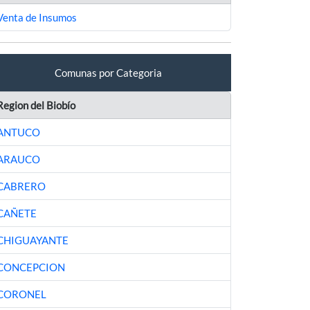
Venta de Insumos
Comunas por Categoria
Region del Biobío
ANTUCO
ARAUCO
CABRERO
CAÑETE
CHIGUAYANTE
CONCEPCION
CORONEL