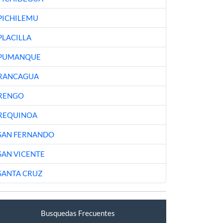
PICHILEMU
PLACILLA
PUMANQUE
RANCAGUA
RENGO
REQUINOA
SAN FERNANDO
SAN VICENTE
SANTA CRUZ
Busquedas Frecuentes