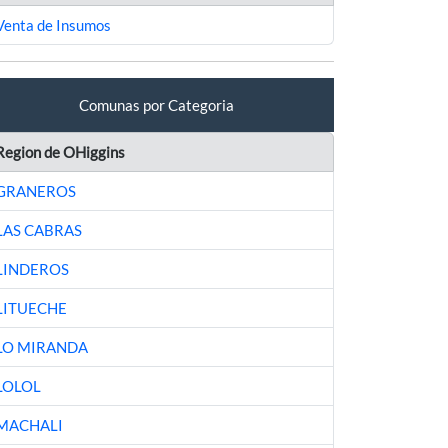
Venta de Insumos
Comunas por Categoria
Region de OHiggins
GRANEROS
LAS CABRAS
LINDEROS
LITUECHE
LO MIRANDA
LOLOL
MACHALI