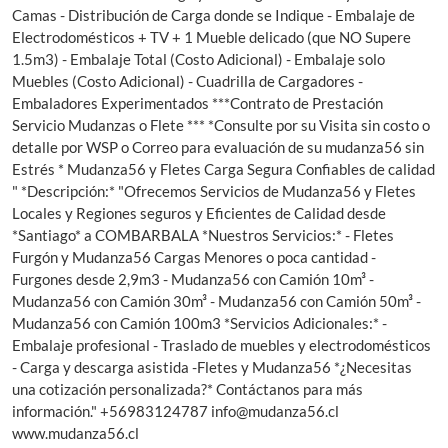
Camas - Distribución de Carga donde se Indique - Embalaje de
Electrodomésticos + TV + 1 Mueble delicado (que NO Supere
1.5m3) - Embalaje Total (Costo Adicional) - Embalaje solo
Muebles (Costo Adicional) - Cuadrilla de Cargadores -
Embaladores Experimentados ***Contrato de Prestación
Servicio Mudanzas o Flete *** *Consulte por su Visita sin costo o
detalle por WSP o Correo para evaluación de su mudanza56 sin
Estrés * Mudanza56 y Fletes Carga Segura Confiables de calidad
" *Descripción:* "Ofrecemos Servicios de Mudanza56 y Fletes
Locales y Regiones seguros y Eficientes de Calidad desde
*Santiago* a COMBARBALA *Nuestros Servicios:* - Fletes
Furgón y Mudanza56 Cargas Menores o poca cantidad -
Furgones desde 2,9m3 - Mudanza56 con Camión 10m³ -
Mudanza56 con Camión 30m³ - Mudanza56 con Camión 50m³ -
Mudanza56 con Camión 100m3 *Servicios Adicionales:* -
Embalaje profesional - Traslado de muebles y electrodomésticos
- Carga y descarga asistida -Fletes y Mudanza56 *¿Necesitas
una cotización personalizada?* Contáctanos para más
información." +56983124787
info@mudanza56.cl
www.mudanza56.cl