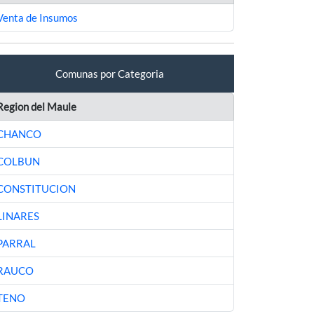
Venta de Insumos
Comunas por Categoria
Region del Maule
CHANCO
COLBUN
CONSTITUCION
LINARES
PARRAL
RAUCO
TENO