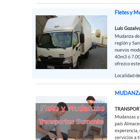
Fletes y M
Luis Gozalv
Mudanza de c
región y San
nuevos mode
40m3 ó 7.00
ofrezco este 
Localidad d
MUDANZAS
TRANSPOR
Mudanzas y e
país Almace
experencia, 
servicios a 