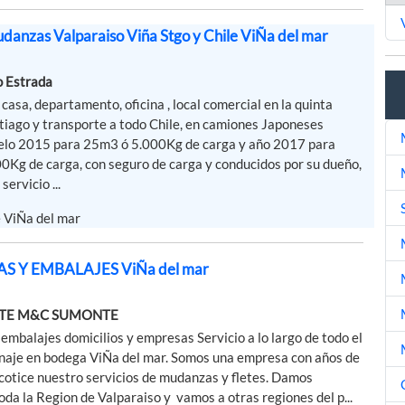
udanzas Valparaiso Viña Stgo y Chile ViÑa del mar
o Estrada
asa, departamento, oficina , local comercial en la quinta
tiago y transporte a todo Chile, en camiones Japoneses
lo 2015 para 25m3 ó 5.000Kg de carga y año 2017 para
0Kg de carga, con seguro de carga y conducidos por su dueño,
servicio ...
e ViÑa del mar
 Y EMBALAJES ViÑa del mar
TE M&C SUMONTE
mbalajes domicilios y empresas Servicio a lo largo de todo el
naje en bodega ViÑa del mar. Somos una empresa con años de
cotice nuestro servicios de mudanzas y fletes. Damos
toda la Region de Valparaiso y vamos a otras regiones del p...