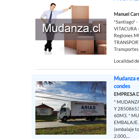
Manuel Car
*Santiago*
VITACURA -
Regiones 
TRANSPORTE 
Transportes
Localidad d
Mudanza e
condes
EMPRESA D
* MUDANZA
Y 2850865
60M3. * MU
EMBALAJE.(
(embalaje 
2.000,...