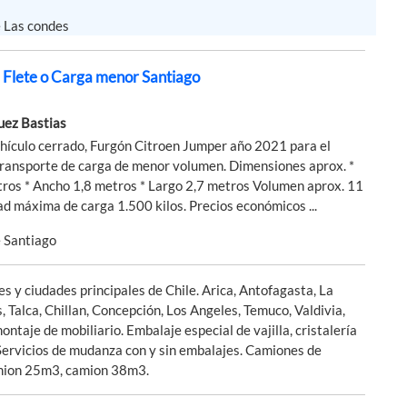
e Las condes
e Flete o Carga menor Santiago
uez Bastias
hículo cerrado, Furgón Citroen Jumper año 2021 para el
 transporte de carga de menor volumen. Dimensiones aprox. *
tros * Ancho 1,8 metros * Largo 2,7 metros Volumen aprox. 11
 máxima de carga 1.500 kilos. Precios económicos ...
e Santiago
s y ciudades principales de Chile. Arica, Antofagasta, La
, Talca, Chillan, Concepción, Los Angeles, Temuco, Valdivia,
taje de mobiliario. Embalaje especial de vajilla, cristalería
. Servicios de mudanza con y sin embalajes. Camiones de
mion 25m3, camion 38m3.